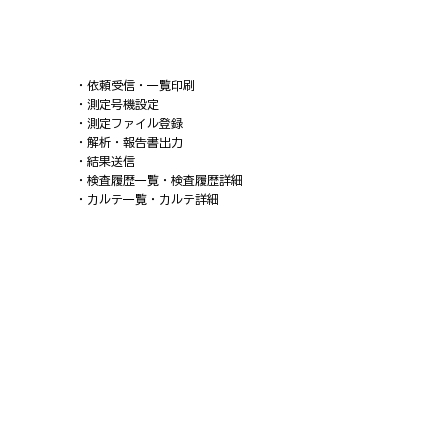
・依頼受信・一覧印刷
・測定号機設定
・測定ファイル登録
・解析・報告書出力
・結果送信
・検査履歴一覧・検査履歴詳細
・カルテ一覧・カルテ詳細