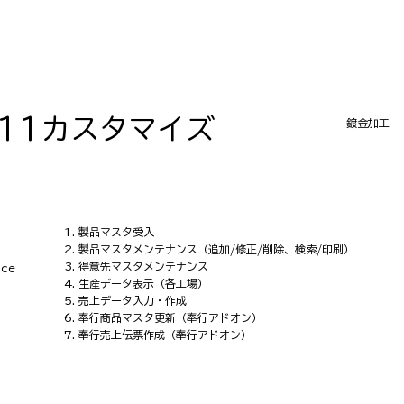
P11カスタマイズ
鍍金加工
1. 製品マスタ受入
2. 製品マスタメンテナンス（追加/修正/削除、検索/印刷）
3. 得意先マスタメンテナンス
ce
4. 生産データ表示（各工場）
5. 売上データ入力・作成
6. 奉行商品マスタ更新（奉行アドオン）
7. 奉行売上伝票作成（奉行アドオン）