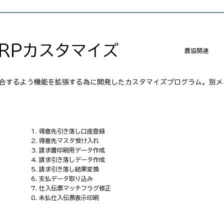
ERPカスタマイズ
農協関連
適合するよう機能を拡張する為に開発したカスタマイズプログラム。別
1. 得意先引き落し口座登録
2. 得意先マスタ受け入れ
3. 請求書印刷用データ作成
4. 請求引き落しデータ作成
5. 請求引き落し結果変換
6. 支払データ取り込み
7. 仕入伝票マッチフラグ修正
8. 未払仕入伝票表示印刷