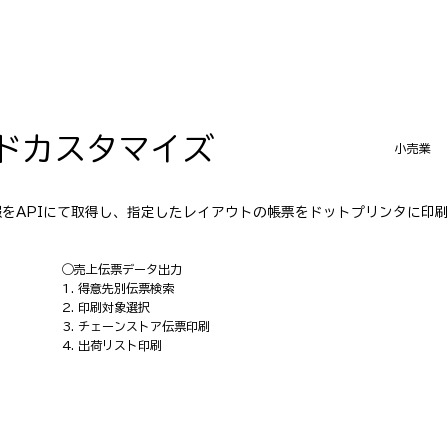
ドカスタマイズ
小売業
をAPIにて取得し、指定したレイアウトの帳票をドットプリンタに印
◯売上伝票データ出力
1. 得意先別伝票検索
2. 印刷対象選択
3. チェーンストア伝票印刷
4. 出荷リスト印刷