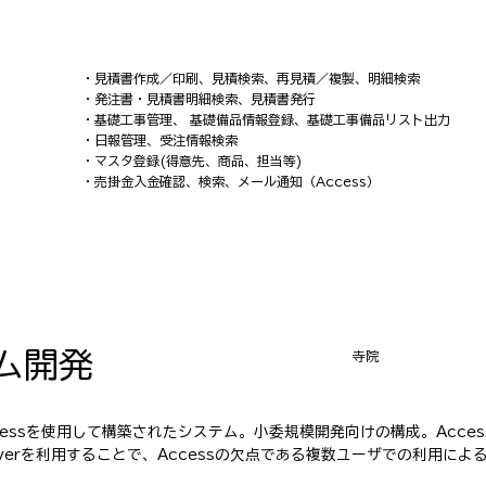
・見積書作成／印刷、見積検索、再見積／複製、明細検索
・発注書・見積書明細検索、見積書発行
・基礎工事管理、 基礎備品情報登録、基礎工事備品リスト出力
・日報管理、受注情報検索
・マスタ登録(得意先、商品、担当等)
・売掛金入金確認、検索、メール通知（Access）
ム開発
寺院
Accessを使用して構築されたシステム。小委規模開発向けの構成。Acc
rverを利用することで、Accessの欠点である複数ユーザでの利用によ