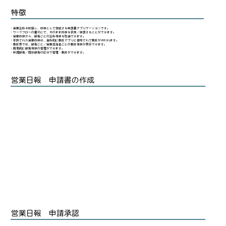
​特徴
・営業活動を記録し、日報として作成する申請書アプリケーションです。
・ワークフローの書式にて、そのまま日報を承認／申請することができます。
・営業日報から、顧客ごとの活動情報を取得できます。
・承認された営業日報は、自動的に集計アプリに複写されて集計が行われます。
・集計表では、顧客ごと／営業担当者ごとの集計情報が表示できます。
・簡易的に顧客情報の管理ができます。
・新規顧客／既存顧客の区分で管理・集計ができます。
営業日報 申請書の作成
営業日報 申請承認