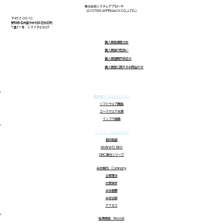
株式会社システムアプローチ
（SYSTEM APPROACH CO.,LTD.）
2026/7/1(水)〜7/3(金) 10:00〜17:00 東
〒453-0018
愛知県名古屋市中村区佐古前町
ックサイト OpenLM Japanブースに出展協力を
7番31号 ミズイチビル2F
ます システムアプローチの担当者が、３日間ブース
個人情報保護方針
会している予定です OpenLMの案内ページ：ミー
​個人情報の取扱い
​個人情報開示手続き​
ングの予約ができます
​個人情報に関するお問合わせ​
https://www.openlm.jp/campaign/manufa
uring-world-tokyo-2026/ 展示会のオフィシャ
事業案内 Business Info
ペ
ソフトウェア開発
ユースウェア支援
​インフラ構築
サービス Our Services
自社製品
desknet's NEO
​OBC奉行シリーズ
​会社案内 Company​
企業理念
代表挨拶
​会社概要
​会社沿革
​アクセス
​採用情報 Recruit​