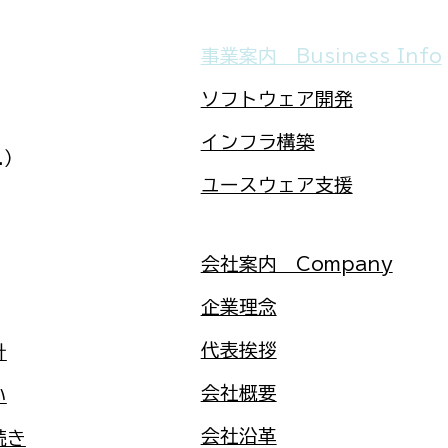
v3.30のご案内
令和8年4月からの雇用保険
事業案内 Business Info
。 ・同 子ども・子育て
ソフトウェア開発
​インフラ構築
.）
ユースウェア支援
​会社案内 Company​
企業理念
代表挨拶
針
​会社概要
い
​会社沿革
き​