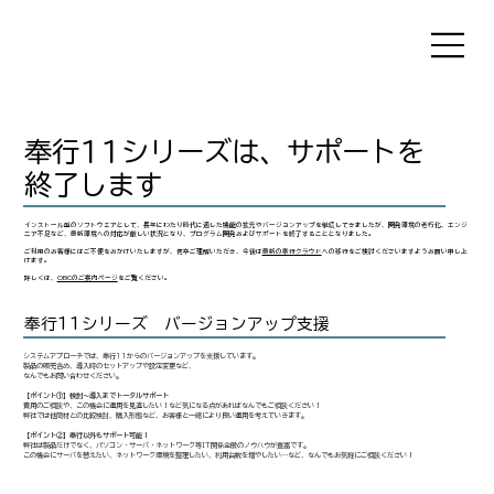
奉行11シリーズは、サポートを
終了します
インストール型のソフトウェアとして、長年にわたり時代に適した機能の拡充やバージョンアップを継続してきましたが、開発環境の老朽化、エンジ
ニア不足など、最新環境への対応が厳しい状況となり、プログラム開発およびサポートを終了することとなりました。
ご利用のお客様にはご不便をおかけいたしますが、何卒ご理解いただき、今後は
最新の奉行クラウド
への移行をご検討くださいますようお願い申し上
げます。
​詳しくは、
OBCのご案内ページ
をご覧ください。
奉行11シリーズ バージョンアップ支援
システムアプローチでは、奉行11からのバージョンアップを支援しています。
製品の販売含め、導入時のセットアップや設定変更など、
なんでもお問い合わせください。
【ポイント①】検討～導入までトータルサポート
費用のご相談や、この機会に運用を見直したい！など気になる点があればなんでもご相談ください！
弊社では他商材との比較検討、購入形態など、お客様と一緒により良い運用を考えていきます。
【ポイント②】奉行以外もサポート可能！
弊社は製品だけでなく、パソコン・サーバ・ネットワーク等IT関係全般のノウハウが豊富です。
この機会にサーバを替えたい、ネットワーク環境を整理したい、利用台数を増やしたい…など、なんでもお気軽にご相談ください！