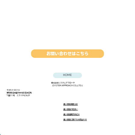
お問い合わせはこちら
HOME
株式会社システムアプローチ
（SYSTEM APPROACH CO.,LTD.）
〒453-0018
愛知県名古屋市中村区佐古前町
7番31号 ミズイチビル2F
個人情報保護方針
​個人情報の取扱い
​個人情報開示手続き​
​個人情報に関するお問合わせ​